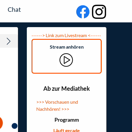
Chat
------> Link zum Livestream <------
Uns
Stream anhören
Ab zur Mediathek
>>> Vorschauen und
Nachhören! >>>
Programm
Läuft gerade