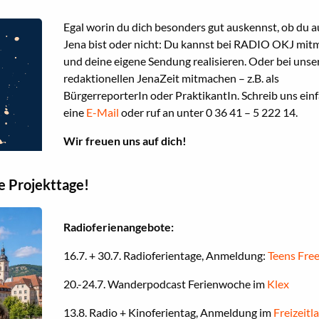
Egal worin du dich besonders gut auskennst, ob du a
Jena bist oder nicht: Du kannst bei RADIO OKJ mi
und deine eigene Sendung realisieren. Oder bei unse
redaktionellen JenaZeit mitmachen – z.B. als
BürgerreporterIn oder PraktikantIn. Schreib uns ein
eine
E-Mail
oder ruf an unter 0 36 41 – 5 222 14.
Wir freuen uns auf dich!
e Projekttage!
Radioferienangebote:
16.7. + 30.7. Radioferientage, Anmeldung:
Teens Fre
20.-24.7. Wanderpodcast Ferienwoche im
Klex
13.8. Radio + Kinoferientag, Anmeldung im
Freizeitl