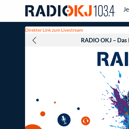
Je
Direkter Link zum Livestream
RADIO OKJ – Das 