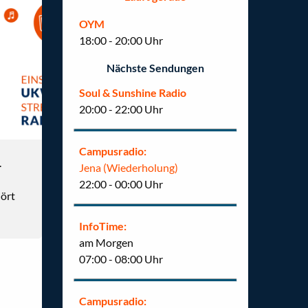
OYM
18:00 - 20:00 Uhr
Nächste Sendungen
Soul & Sunshine Radio
20:00 - 22:00 Uhr
Campusradio:
.
Alle unsere Sendungen im Überblick und zum Nach
Jena (Wiederholung)
22:00 - 00:00 Uhr
hört
InfoTime:
am Morgen
07:00 - 08:00 Uhr
Campusradio: