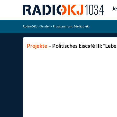
Je
Radio OKJ
Sender
Programm und Mediathek
>
>
Projekte
– Politisches Eiscafé III: "L