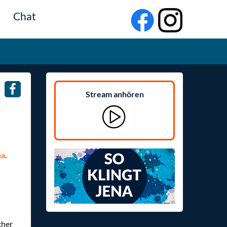
Chat
Stream anhören
na
.
cher