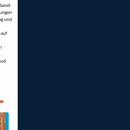
damit
tungen
ng und
 auf
n
oll