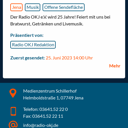
Jena
Musik
Offene Sendefläche
Der Radio OKJ e.V. wird 25 Jahre! Feiert mit uns bei
Bratwurst, Getränken und Livemusik.
Präsentiert von:
Radio OKJ Redaktion
Zuerst gesendet:
25. Juni 2023 14:00 Uhr
Mehr
Medienzentrum Schillerhof
Helmboldstraße 1, 07749 Jena
Telefon: 03641.52 22 0
Fax: 03641.52 22 11
info@radio-okj.de