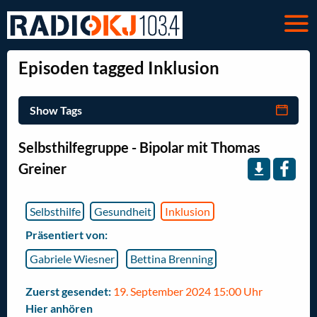
Episoden tagged Inklusion
Show Tags
Selbsthilfegruppe - Bipolar mit Thomas
Greiner
Selbsthilfe
Gesundheit
Inklusion
Präsentiert von:
Gabriele Wiesner
Bettina Brenning
Zuerst gesendet:
19. September 2024 15:00 Uhr
Hier anhören