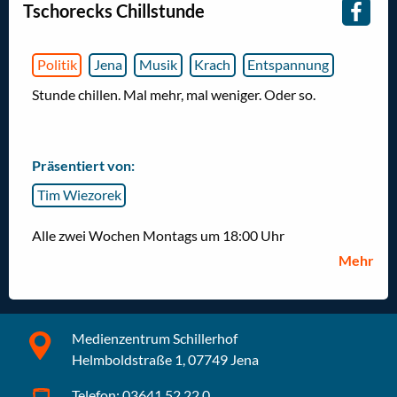
Tschorecks Chillstunde
Politik
Jena
Musik
Krach
Entspannung
Stunde chillen. Mal mehr, mal weniger. Oder so.
Präsentiert von:
Tim Wiezorek
Alle zwei Wochen Montags um 18:00 Uhr
Mehr
Medienzentrum Schillerhof
Helmboldstraße 1, 07749 Jena
Telefon: 03641.52 22 0